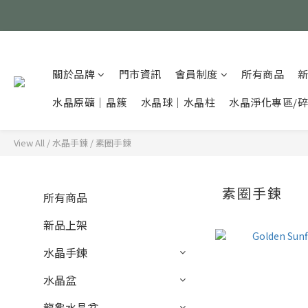
關於品牌
門市資訊
會員制度
所有商品
水晶原礦｜晶簇
水晶球｜水晶柱
水晶淨化專區/
View All
/
水晶手鍊
/
素圈手鍊
素圈手鍊
所有商品
新品上架
水晶手鍊
水晶盆
龍龜水晶盆