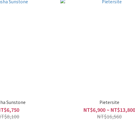
sha Sunstone
Pietersite
NT$6,750
NT$6,900 ~ NT$13,80
NT$8,100
NT$16,560