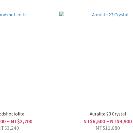
odshot iolite
Auralite 23 Crystal
00 ~ NT$2,700
NT$6,500 ~ NT$9,900
NT$3,240
NT$11,880