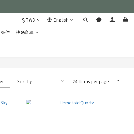
）
$
TWD
English
）
家擺件
挑選能量
ter
Sort by
24 Items per page