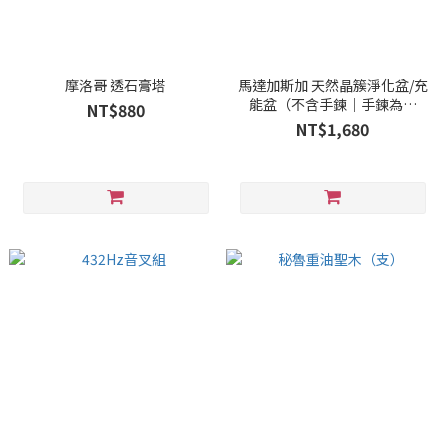
摩洛哥 透石膏塔
馬達加斯加 天然晶簇淨化盆/充
能盆（不含手鍊｜手鍊為示
NT$880
意）
NT$1,680