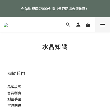
父親節活動｜指定品項任選兩件88折（礦標｜高品水晶｜客製化商
全館消費滿$2000免運（僅限配送台灣地區）
品除外）
父親節活動｜指定品項任選兩件88折（礦標｜高品水晶｜客製化商
品除外）
水晶知識
關於我們
品牌故事
會員制度
測量手圍
常見問題