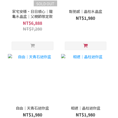
SOLD OUT
家宅安穩・日日順心｜龍
鬆弛感｜晶柱水晶盆
龜水晶盆｜父親節限定款
NT$1,980
NT$6,888
NT$7,280
自由｜天青石迷你盆
相遇｜晶柱迷你盆
NT$1,980
NT$1,980