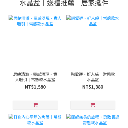
水晶盆｜送禮推薦｜居家擺件
思緒清澈・靈感湧現・貴
戀愛運・好人緣｜常態款
人吸引｜常態款水晶盆
水晶盆
NT$1,580
NT$1,380