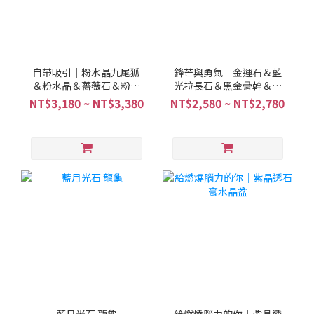
自帶吸引｜粉水晶九尾狐
鋒芒與勇氣｜金運石＆藍
＆粉水晶＆薔薇石＆粉碧
光拉長石＆黑金骨幹＆白
璽＆金草莓＆草莓晶
水晶
NT$3,180 ~ NT$3,380
NT$2,580 ~ NT$2,780