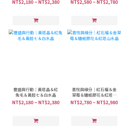
水晶＆綠碧璽髮晶
金超
NT$2,180 ~ NT$2,380
NT$2,580 ~ NT$2,780
豐盛與行動｜黃塔晶＆紅
喜悅與緣分｜紅石榴＆金
兔毛＆黃超七＆白水晶
草莓＆糖紙膠花＆紅塔山
水晶
NT$2,180 ~ NT$2,380
NT$2,780 ~ NT$2,980