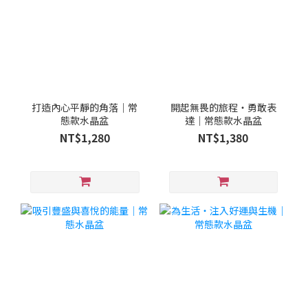
打造內心平靜的角落｜常
開起無畏的旅程・勇敢表
態款水晶盆
達｜常態款水晶盆
NT$1,280
NT$1,380