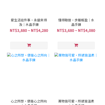
愛生活這件事・永遠來得
懂得取捨・步履輕盈｜水
及｜水晶手鍊
晶手鍊
NT$3,880 ~ NT$4,280
NT$3,680 ~ NT$4,080
心之所想・便是心之所向
萬物皆可愛・所遇皆溫柔