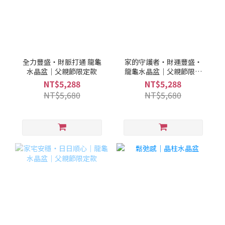
全力豐盛・財脈打通 龍龜
家的守護者・財運豐盛・
水晶盆｜父親節限定款
龍龜水晶盆｜父親節限定
款
NT$5,288
NT$5,288
NT$5,680
NT$5,680