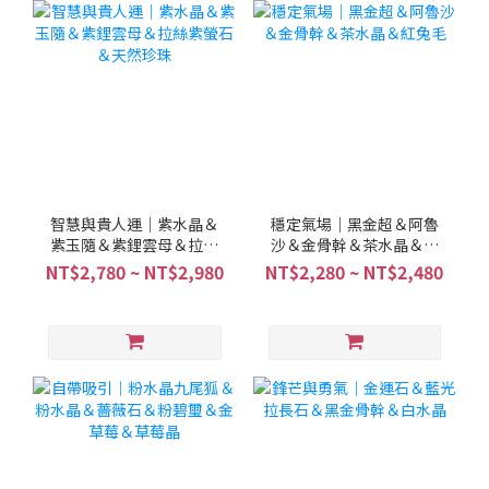
智慧與貴人運｜紫水晶＆
穩定氣場｜黑金超＆阿魯
紫玉隨＆紫鋰雲母＆拉絲
沙＆金骨幹＆茶水晶＆紅
紫螢石＆天然珍珠
兔毛
NT$2,780 ~ NT$2,980
NT$2,280 ~ NT$2,480