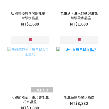
吸引豐盛與喜悅的能量｜
為生活・注入好運與生機
常態水晶盆
｜常態款水晶盆
NT$1,680
NT$1,680
SOLD OUT
母親節限定｜康乃馨永生
永生花康乃馨水晶盆
花水晶盆
NT$3,880
NT$3,880