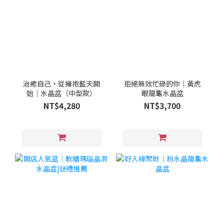
治癒自己・從擁抱藍天開
拒絕無效忙碌的你｜黃虎
始｜水晶盆（中型款）
眼龍龜水晶盆
NT$4,280
NT$3,700