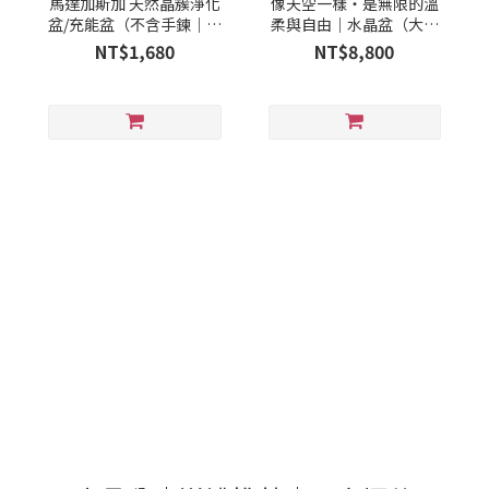
馬達加斯加 天然晶簇淨化
像天空一樣・是無限的溫
盆/充能盆（不含手鍊｜手
柔與自由｜水晶盆（大盆
鍊為示意）
款）
NT$1,680
NT$8,800