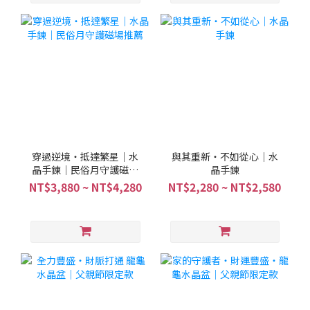
穿過逆境・抵達繁星｜水
與其重新・不如從心｜水
晶手鍊｜民俗月守護磁場
晶手鍊
推薦
NT$3,880 ~ NT$4,280
NT$2,280 ~ NT$2,580