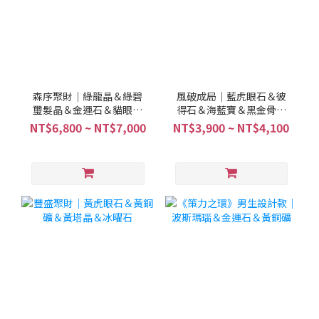
森序聚財｜綠龍晶＆綠碧
風破成局｜藍虎眼石＆彼
璽髮晶＆金運石＆貓眼綠
得石＆海藍寶＆黑金骨幹
兔毛
＆金運石＆茶水晶
NT$6,800 ~ NT$7,000
NT$3,900 ~ NT$4,100