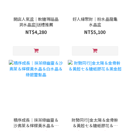
開店人氣盆｜軟糖瑪瑙晶
好人緣聚財｜粉水晶龍龜
洞水晶盆|送禮推薦
水晶盆
NT$4,280
NT$5,100
積序成長｜抹茶綠幽靈＆
財勢同行|金太陽＆金骨幹
沙弗萊＆檸檬黃水晶＆白
＆黃超七＆糖紙膠花＆黑