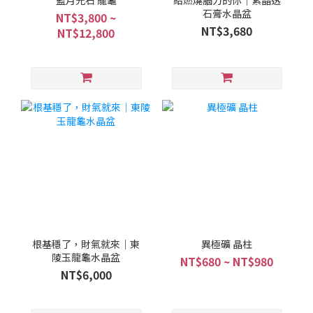
藍月光石 龍龜
給燃燒腦力的你｜紫晶透
石膏水晶盆
NT$3,800 ~
NT$3,680
NT$12,800
根基穩了，財氣就來｜東
異極礦 晶柱
陵玉龍龜水晶盆
NT$680 ~ NT$980
NT$6,000