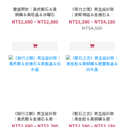
豐盛聚財｜黃虎眼石＆黃
《策力之環》男生設計款
銅礦＆黃塔晶＆冰曜石
｜波斯瑪瑙＆金運石＆黃
銅礦
NT$2,680 ~ NT$2,880
NT$3,580 ~ NT$4,180
NT$4,580
《銳行之眼》男生設計款
《堅石之志》男生設計款
｜黃虎眼＆金運石＆黑髮
｜黑金超＆黃銅礦＆碧璽
晶＆白水晶
髮晶＆白水晶
NT$2,680 ~ NT$3,380
NT$2,580 ~ NT$3,180