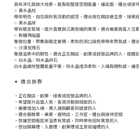
具有淨化與放大效果，能幫助整理空間能量，讓店面、櫃台或接
✨ 黃水晶柱
帶來明亮、自信與財氣流動的感受，適合放在開店做生意、接案
✨ 紫水晶球
帶有穩定氣場、提升直覺與沉澱思緒的寓意，適合需要與客人互
✨ 軟糖瑪瑙蛋
象徵包覆、聚集與穩定累積，柔和的洞口與色帶帶來聚氣感，適
✨ 沙漠玫瑰石
象徵溫柔中的韌性，適合正在開店、創業或經營品牌的人，提醒
✨ 白水晶／粉水晶碎石
白水晶維持整體能量平衡，粉水晶增添柔和、人緣與親和感，讓
✦ 適合族群
・正在開店、創業、接案或經營品牌的人
・希望提升店面人氣、客源流動與錢脈的人
・需要增加人緣、貴人運與顧客好感度的人
・適合服務業、美業、選物店、工作室、櫃台與接待空間
・想讓空間看起來溫柔有質感，同時帶有招財寓意的人
・想送開幕禮、入厝禮、創業禮或生意祝福禮的人