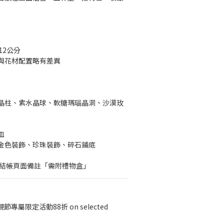
12公分
與花材配置略有差異
晶柱、紫水晶球、軟糖瑪瑙晶洞、沙漠玫
皿
金色裝飾、珍珠裝飾、碎石鋪底
於結帳頁面備註「需附禮物盒」
節專屬限定活動88折 on selected