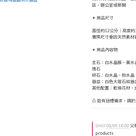
區、辦公室或新開
✦ 商品尺寸
直徑約12公分｜高度約
實際尺寸會因天然素材
✦ 商品內容物
主石：白水晶簇、黃水
瑰石
碎石：白水晶、粉水晶
器皿：白色大理石紋器
其他配置：乾燥花材、
⚠️ 如有送禮需求，請
Until
08/09 16:00
父親
products