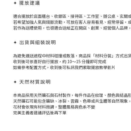
✦ 擺放建議
適合擺放於店面櫃台、收銀區、接待區、工作室、辦公桌、玄關
若希望加強人氣與錢脈流動，可放在客人容易看見、經常停留，
若作為送禮使用，也很適合送給正在開店、創業、經營個人品牌
✦ 出貨與組裝說明
為避免運送過程中材料碰撞或散落，商品採「材料分裝」方式出
收到後可依喜好自行擺放，約 10～15 分鐘即可完成
如需參考配置方式，收到後可私訊我們索取擺放教學影片
✦ 天然材質說明
本商品採用天然礦石與石材製作，每件作品在紋理、顏色與結晶
天然礦石可能包含礦缺、冰裂、雲霧、色帶或共生體等自然現象
花材會依現有材料微調，整體風格與色系不變
完美主義者建議評估後再下單