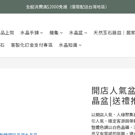
父親節活動｜指定品項任選兩件88折（礦標｜高品水晶｜客製化商品除外
全館消費滿$2000免運（僅限配送台灣地區）
父親節活動｜指定品項任選兩件88折（礦標｜高品水晶｜客製化商品除外
新品上架
水晶手鍊
龍龜
水晶盆
天然玉石器皿｜居
碎石
客製化訂金支付專區
水晶知識
開店人氣
晶盆|送禮
以開店人氣、人緣聚集
引人氣、穩定客源與帶
整體色調以白色晶礦、
亮又有質感的氛圍，適