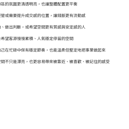
待區的氛圍更清透明亮，也讓整體配置更平衡
經營或需要提升成交感的位置，讓錢脈更有流動感
動、做出判斷，或希望空間更有質感與安定感的人
合希望客源慢慢累積、人氣穩定停留的空間
自己在忙碌中保有穩定節奏，也能溫柔但堅定地把事業做起來
空間不只是漂亮，也更容易帶來被靠近、被喜歡、被記住的感受