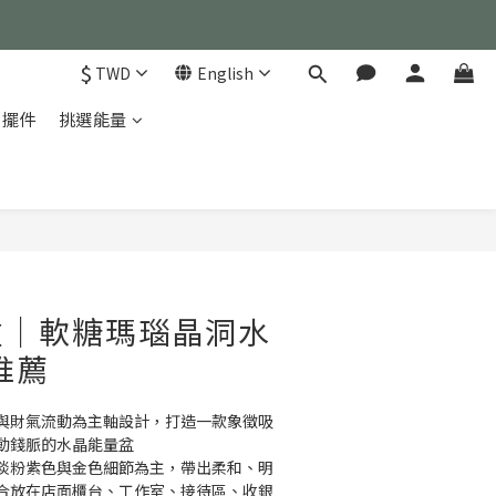
）
$
TWD
English
）
家擺件
挑選能量
BUY NOW
盆｜軟糖瑪瑙晶洞水
推薦
與財氣流動為主軸設計，打造一款象徵吸
動錢脈的水晶能量盆
淡粉紫色與金色細節為主，帶出柔和、明
合放在店面櫃台、工作室、接待區、收銀