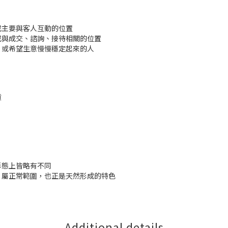
或主要與客人互動的位置
或與成交、諮詢、接待相關的位置
，或希望生意慢慢穩定起來的人
貨
形態上皆略有不同
，屬正常範圍，也正是天然形成的特色
Additional details