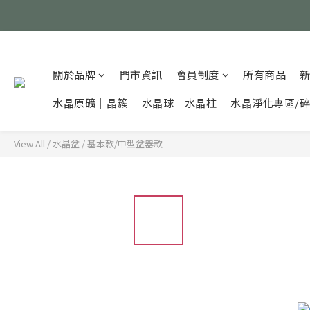
關於品牌
門市資訊
會員制度
所有商品
水晶原礦｜晶簇
水晶球｜水晶柱
水晶淨化專區/
View All
/
水晶盆
/
基本款/中型盆器款