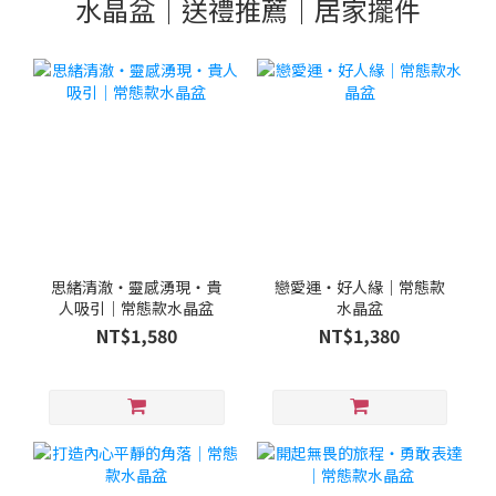
水晶盆｜送禮推薦｜居家擺件
思緒清澈・靈感湧現・貴
戀愛運・好人緣｜常態款
人吸引｜常態款水晶盆
水晶盆
NT$1,580
NT$1,380