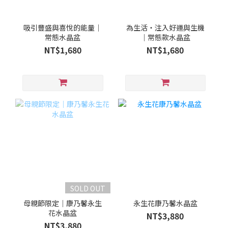
吸引豐盛與喜悅的能量｜
為生活・注入好運與生機
常態水晶盆
｜常態款水晶盆
NT$1,680
NT$1,680
SOLD OUT
母親節限定｜康乃馨永生
永生花康乃馨水晶盆
花水晶盆
NT$3,880
NT$3,880