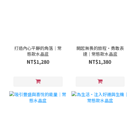
打造內心平靜的角落｜常
開起無畏的旅程・勇敢表
態款水晶盆
達｜常態款水晶盆
NT$1,280
NT$1,380