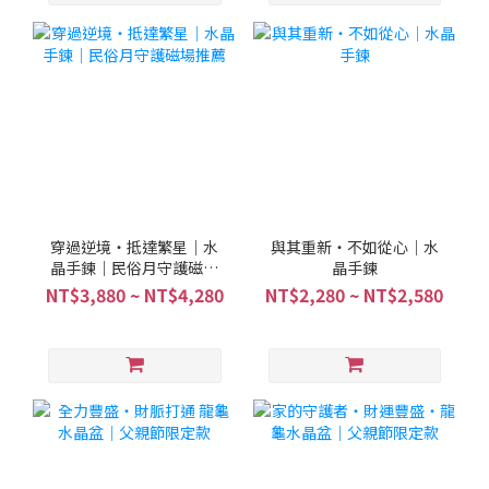
穿過逆境・抵達繁星｜水
與其重新・不如從心｜水
晶手鍊｜民俗月守護磁場
晶手鍊
推薦
NT$3,880 ~ NT$4,280
NT$2,280 ~ NT$2,580