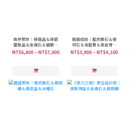
森序聚財｜綠龍晶＆綠碧
風破成局｜藍虎眼石＆彼
璽髮晶＆金運石＆貓眼綠
得石＆海藍寶＆黑金骨幹
兔毛
＆金運石＆茶水晶
NT$6,800 ~ NT$7,000
NT$3,900 ~ NT$4,100