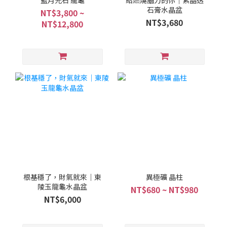
藍月光石 龍龜
給燃燒腦力的你｜紫晶透
石膏水晶盆
NT$3,800 ~
NT$3,680
NT$12,800
根基穩了，財氣就來｜東
異極礦 晶柱
陵玉龍龜水晶盆
NT$680 ~ NT$980
NT$6,000