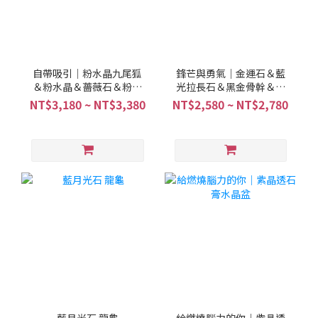
自帶吸引｜粉水晶九尾狐
鋒芒與勇氣｜金運石＆藍
＆粉水晶＆薔薇石＆粉碧
光拉長石＆黑金骨幹＆白
璽＆金草莓＆草莓晶
水晶
NT$3,180 ~ NT$3,380
NT$2,580 ~ NT$2,780