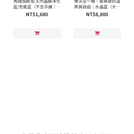
馬達加斯加 天然晶簇淨化
像天空一樣・是無限的溫
盆/充能盆（不含手鍊｜手
柔與自由｜水晶盆（大盆
鍊為示意）
款）
NT$1,680
NT$8,800