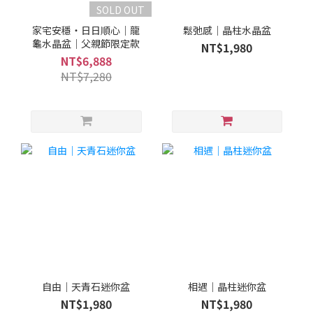
SOLD OUT
家宅安穩・日日順心｜龍
鬆弛感｜晶柱水晶盆
龜水晶盆｜父親節限定款
NT$1,980
NT$6,888
NT$7,280
自由｜天青石迷你盆
相遇｜晶柱迷你盆
NT$1,980
NT$1,980