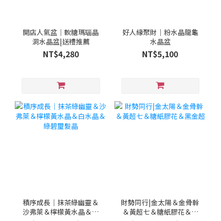
開店人氣盆｜軟糖瑪瑙晶
好人緣聚財｜粉水晶龍龜
洞水晶盆|送禮推薦
水晶盆
NT$4,280
NT$5,100
積序成長｜抹茶綠幽靈＆
財勢同行|金太陽＆金骨幹
沙弗萊＆檸檬黃水晶＆白
＆黃超七＆糖紙膠花＆黑