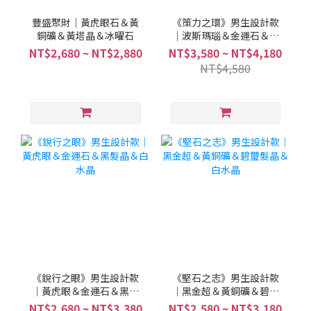
豐盛聚財｜黃虎眼石＆黃
《策力之環》男生設計款
銅礦＆黃塔晶＆冰曜石
｜波斯瑪瑙＆金運石＆黃
銅礦
NT$2,680 ~ NT$2,880
NT$3,580 ~ NT$4,180
NT$4,580
《銳行之眼》男生設計款
《堅石之志》男生設計款
｜黃虎眼＆金運石＆黑髮
｜黑金超＆黃銅礦＆碧璽
晶＆白水晶
髮晶＆白水晶
NT$2,680 ~ NT$3,380
NT$2,580 ~ NT$3,180