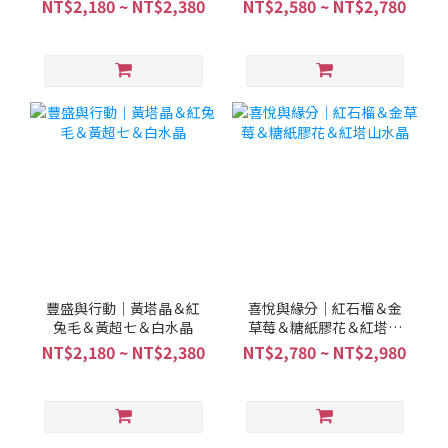
水晶＆綠碧璽髮晶
金超
NT$2,180 ~ NT$2,380
NT$2,580 ~ NT$2,780
豐盛與行動｜黃塔晶＆紅
喜悅與緣分｜紅石榴＆金
兔毛＆黃超七＆白水晶
草莓＆糖紙膠花＆紅塔山
水晶
NT$2,180 ~ NT$2,380
NT$2,780 ~ NT$2,980