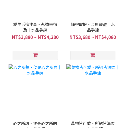
愛生活這件事・永遠來得
懂得取捨・步履輕盈｜水
及｜水晶手鍊
晶手鍊
NT$3,880 ~ NT$4,280
NT$3,680 ~ NT$4,080
心之所想・便是心之所向
萬物皆可愛・所遇皆溫柔