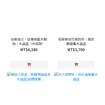
治癒自己・從擁抱藍天開
拒絕無效忙碌的你｜黃虎
始｜水晶盆（中型款）
眼龍龜水晶盆
NT$4,280
NT$3,700