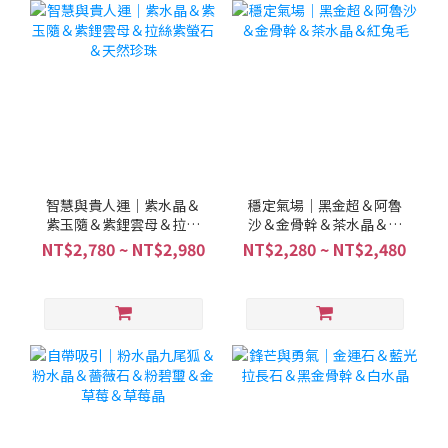
智慧與貴人運｜紫水晶＆
穩定氣場｜黑金超＆阿魯
紫玉隨＆紫鋰雲母＆拉絲
沙＆金骨幹＆茶水晶＆紅
紫螢石＆天然珍珠
兔毛
NT$2,780 ~ NT$2,980
NT$2,280 ~ NT$2,480