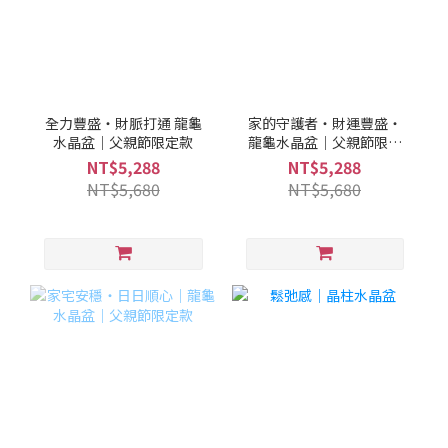
全力豐盛・財脈打通 龍龜
家的守護者・財運豐盛・
水晶盆｜父親節限定款
龍龜水晶盆｜父親節限定
款
NT$5,288
NT$5,288
NT$5,680
NT$5,680