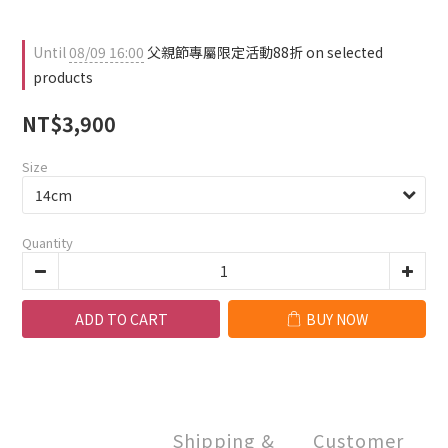
Until
08/09 16:00
父親節專屬限定活動88折 on selected
products
NT$3,900
Size
Quantity
ADD TO CART
BUY NOW
Shipping &
Customer