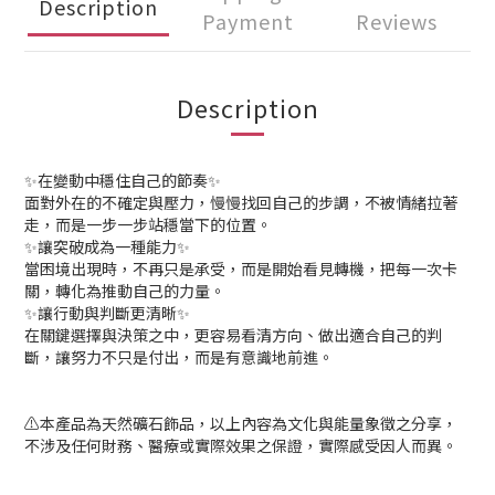
Description
Payment
Reviews
Description
✨在變動中穩住自己的節奏✨
面對外在的不確定與壓力，慢慢找回自己的步調，不被情緒拉著
走，而是一步一步站穩當下的位置。
✨讓突破成為一種能力✨
當困境出現時，不再只是承受，而是開始看見轉機，把每一次卡
關，轉化為推動自己的力量。
✨讓行動與判斷更清晰✨
在關鍵選擇與決策之中，更容易看清方向、做出適合自己的判
斷，讓努力不只是付出，而是有意識地前進。
⚠️本產品為天然礦石飾品，以上內容為文化與能量象徵之分享，
不涉及任何財務、醫療或實際效果之保證，實際感受因人而異。