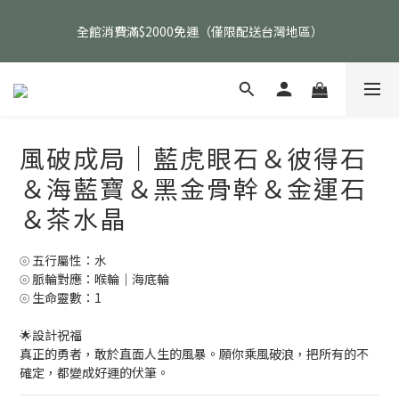
父親節活動｜指定品項任選兩件88折（礦標｜高品水晶｜客製化商
全館消費滿$2000免運（僅限配送台灣地區）
品除外）
父親節活動｜指定品項任選兩件88折（礦標｜高品水晶｜客製化商
品除外）
風破成局｜藍虎眼石＆彼得石
＆海藍寶＆黑金骨幹＆金運石
＆茶水晶
⦾ 五行屬性：水
⦾ 脈輪對應：喉輪｜海底輪
⦾ 生命靈數：1
🌟設計祝福
真正的勇者，敢於直面人生的風暴。願你乘風破浪，把所有的不
確定，都變成好運的伏筆。