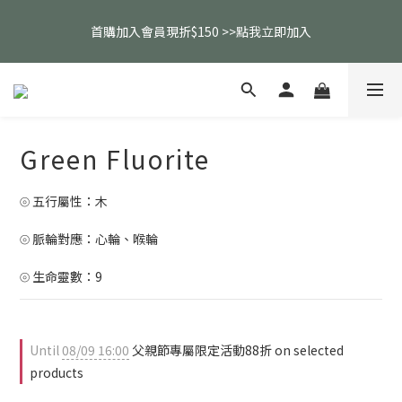
父親節活動｜指定品項任選兩件88折（礦標｜高品水晶｜客製化商
首購加入會員現折$150 >>點我立即加入
品除外）
全館消費滿$2000免運（僅限配送台灣地區）
父親節活動｜指定品項任選兩件88折（礦標｜高品水晶｜客製化商
Green Fluorite
品除外）
⦾ 五行屬性：木
⦾ 脈輪對應：心輪、喉輪
⦾ 生命靈數：9
Until
08/09 16:00
父親節專屬限定活動88折 on selected
products