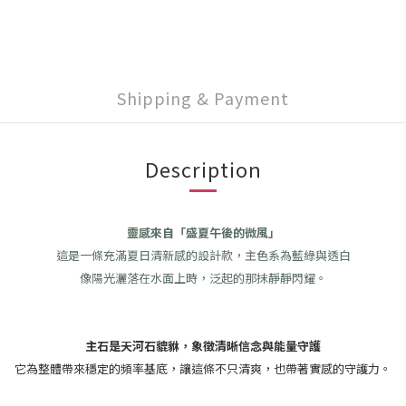
Shipping & Payment
Description
靈感來自「盛夏午後的微風」
這是一條充滿夏日清新感的設計款，主色系為藍綠與透白
像陽光灑落在水面上時，泛起的那抹靜靜閃耀。
主石是天河石貔貅，象徵清晰信念與能量守護
它為整體帶來穩定的頻率基底，讓這條不只清爽，也帶著實感的守護力。