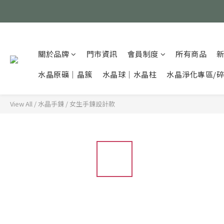
關於品牌
門市資訊
會員制度
所有商品
水晶原礦｜晶簇
水晶球｜水晶柱
水晶淨化專區/
View All
/
水晶手鍊
/
女生手鍊設計款