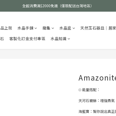
父親節活動｜指定品項任選兩件88折（礦標｜高品水晶｜客製化商品除外
全館消費滿$2000免運（僅限配送台灣地區）
父親節活動｜指定品項任選兩件88折（礦標｜高品水晶｜客製化商品除外
新品上架
水晶手鍊
龍龜
水晶盆
天然玉石器皿｜居
碎石
客製化訂金支付專區
水晶知識
Amazonite
⦾ 能量搭配：
天河石貔貅：增強勇氣
海藍寶：幫你說出真正