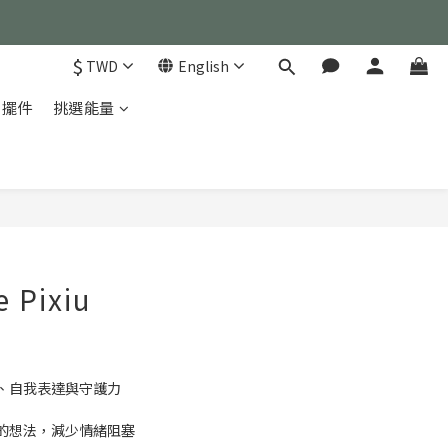
）
$
TWD
English
）
家擺件
挑選能量
BUY NOW
 Pixiu
、自我表達與守護力
的想法，減少情緒阻塞