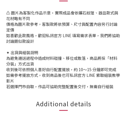
⚠️ 圖片為客製化作品示意，實際成品會依礦石紋理、器皿款式與
花材略有不同
價格為圖片款參考，客製款將依預算、尺寸與配置內容另行討論
定價
如喜歡此款風格，歡迎私訊官方 LINE 填寫需求表單，我們將協助
討論類似款設計
✦ 出貨與組裝說明
為避免運送過程中造成材料碰撞、移位或散落，商品將採「材料
分裝」方式出貨
收到後可依照個人喜好自行配置擺放，約 10～15 分鐘即可完成
如需參考擺放方式，收到商品後也可私訊官方 LINE 索取組裝教學
影片
若選擇門市自取，作品可協助完整配置後交付，無需自行組裝
Additional details