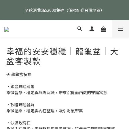
父親節活動｜指定品項任選兩件88折（礦標｜高品水晶｜客製化商
全館消費滿$2000免運（僅限配送台灣地區）
品除外）
父親節活動｜指定品項任選兩件88折（礦標｜高品水晶｜客製化商
品除外）
幸福的安安穩穩｜龍龜盆｜大
盆客製款
🌟 龍龜盆祝福
・紫晶瑪瑙龍龜
象徵智慧、穩定與氣場沉澱，帶來沉穩而內斂的守護寓意
・軟糖瑪瑙晶洞
象徵溫柔、穩定與內在整理，吸引財氣聚集
・沙漠玫瑰石
象徵內在沉澱、思緒整理與溫柔堅定，陪伴自己回到穩定狀態