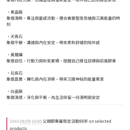
・紫晶簇
象徵清晰、專注與靈感流動，適合需要整理思緒與沉澱能量的時
刻
・天青石
象徵平靜、溝通與內在安定，帶來柔和舒緩的陪伴感
・黃鐵礦
象徵自信、行動力與財氣累積，提醒自己穩住目標與前進節奏
・拉長石
象徵直覺、轉化與內在洞察，帶來沉穩神秘的能量寓意
・白晶簇
象徵清透、淨化與平衡，為生活保留一份清明與安定
Until
08/09 16:00
父親節專屬限定活動88折 on selected
products