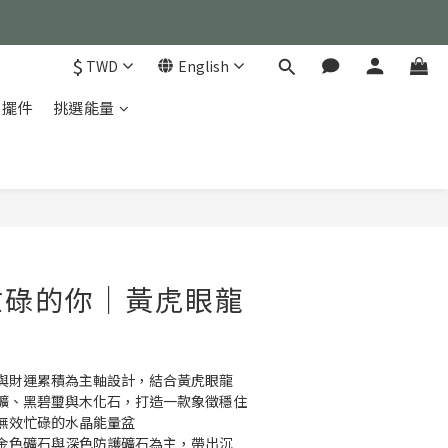
）
$
TWD
English
家擺件
挑選能量
）
BUY NOW
忙碌的你｜黃虎眼龍
與財運累積為主軸設計，結合黃虎眼龍
礦、黑碧璽與木化石，打造一款象徵穩住
無效忙碌的水晶能量盆
金色礦石與深色防護礦石為主，帶出沉