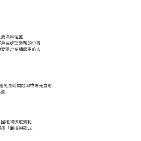
主要決策位置
客戶或處理業務的位置
需要穩定業績節奏的人
，避免長時間悶濕或陽光直射
腐爛
各國植物檢疫規範
選擇「無植物款式」