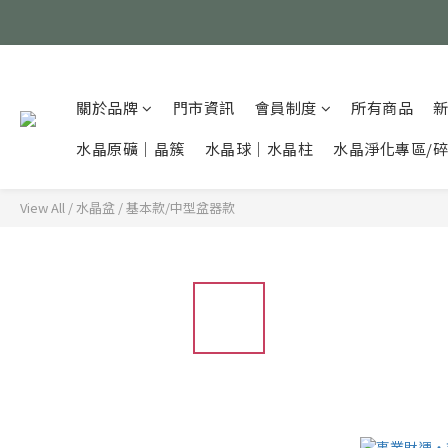
關於品牌
門市資訊
會員制度
所有商品
水晶原礦｜晶簇
水晶球｜水晶柱
水晶淨化專區/
View All
/
水晶盆
/
基本款/中型盆器款