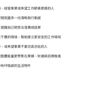
績、經營事業或希望工作節奏更穩的人
空間氛圍多一份清晰與行動感
，提醒自己把想法落實成結果
在干擾的環境，幫助建立更安定的工作場域
果，或希望事業不要忽高忽低的人
讓整體能量更聚焦在業績、財運與目標推進
中有呼吸感的生活物件