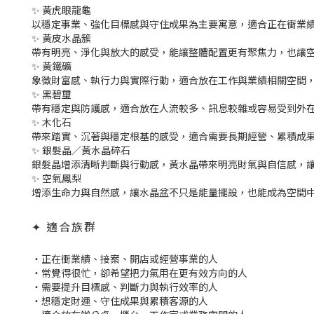
✨ 黃虎眼龍龜
以穩定事業、強化目標感與守住成果為主要寓意，適合正在衝業
✨ 黃皮水晶簇
帶有明亮、淨化與放大的感受，能讓整體配置更有聚焦力，也讓
✨ 黃鐵礦
象徵財富感、執行力與實際行動，適合放在工作與業績相關空間
✨ 黑碧璽
帶有穩定與防護感，適合放在人流較多、訊息較雜或容易受到外
✨ 木化石
帶來踏實、沉著與穩定根基的感受，適合需要長期經營、累積成
✨ 銀髮晶／黃水晶碎石
銀髮晶增添清晰判斷與行動感，黃水晶帶來明亮財氣與自信感，
✨ 空氣鳳梨
增添生命力與自然感，讓水晶盆不只是能量擺設，也能成為空間
✦ 適合族群
・正在衝業績、接案、開店或經營事業的人
・常覺得很忙，卻希望把力氣用在更有效方向的人
・需要提升目標感、判斷力與執行效率的人
・想穩定財運、守住成果與累積客源的人