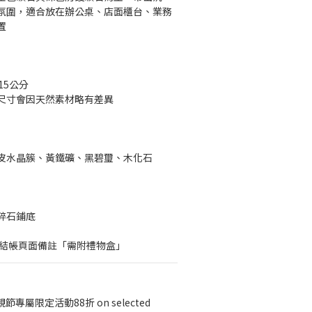
氛圍，適合放在辦公桌、店面櫃台、業務
置
15公分
尺寸會因天然素材略有差異
皮水晶簇、黃鐵礦、黑碧璽、木化石
碎石鋪底
於結帳頁面備註「需附禮物盒」
節專屬限定活動88折 on selected