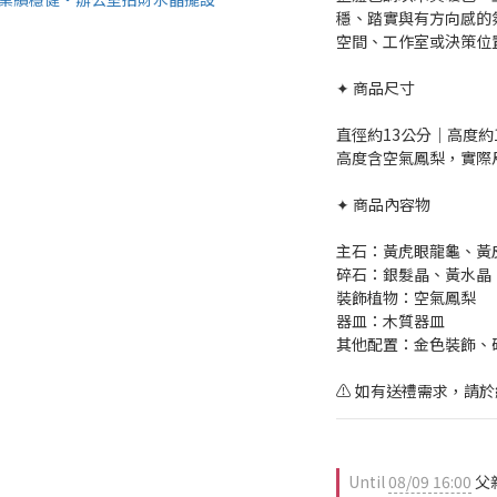
穩、踏實與有方向感的
空間、工作室或決策位
✦ 商品尺寸
直徑約13公分｜高度約
高度含空氣鳳梨，實際
✦ 商品內容物
主石：黃虎眼龍龜、黃
碎石：銀髮晶、黃水晶
裝飾植物：空氣鳳梨
器皿：木質器皿
其他配置：金色裝飾、
⚠️ 如有送禮需求，請
Until
08/09 16:00
父親