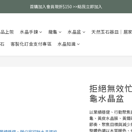
父親節活動｜指定品項任選兩件88折（礦標｜高品水晶｜客製化商品除外
首購加入會員現折$150 >>點我立即加入
全館消費滿$2000免運（僅限配送台灣地區）
新品上架
水晶手鍊
龍龜
水晶盆
天然玉石器皿｜居
父親節活動｜指定品項任選兩件88折（礦標｜高品水晶｜客製化商品除外
碎石
客製化訂金支付專區
水晶知識
拒絕無效
龜水晶盆
以業績穩健、行動聚焦
龜、黃皮水晶簇、黃鐵
節奏、聚焦目標與減少
整體色調以木質暖色、