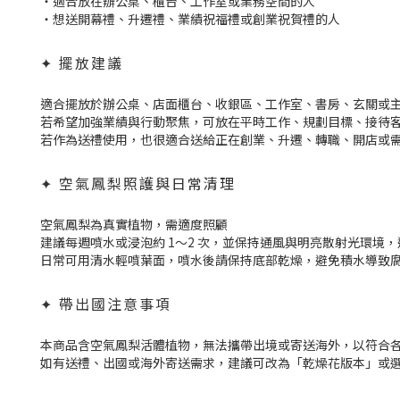
・適合放在辦公桌、櫃台、工作室或業務空間的人
・想送開幕禮、升遷禮、業績祝福禮或創業祝賀禮的人
✦ 擺放建議
適合擺放於辦公桌、店面櫃台、收銀區、工作室、書房、玄關或
若希望加強業績與行動聚焦，可放在平時工作、規劃目標、接待
若作為送禮使用，也很適合送給正在創業、升遷、轉職、開店或
✦ 空氣鳳梨照護與日常清理
空氣鳳梨為真實植物，需適度照顧
建議每週噴水或浸泡約 1～2 次，並保持通風與明亮散射光環境
日常可用清水輕噴葉面，噴水後請保持底部乾燥，避免積水導致
✦ 帶出國注意事項
本商品含空氣鳳梨活體植物，無法攜帶出境或寄送海外，以符合
如有送禮、出國或海外寄送需求，建議可改為「乾燥花版本」或