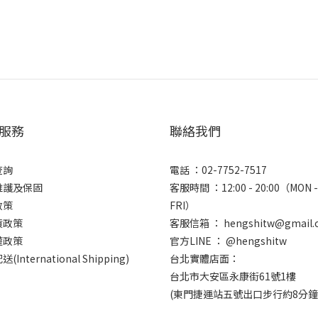
服務
聯絡我們
查詢
電話 ：02-7752-7517
維護及保固
客服時間 ：12:00 - 20:00（MON -
政策
FRI）
貨政策
客服信箱 ： hengshitw@gmail.
權政策
官方LINE ： @hengshitw
(International Shipping)
台北實體店面：
台北市大安區永康街61號1樓
(東門捷運站五號出口步行約8分鐘