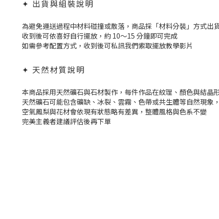
✦ 出貨與組裝說明
為避免運送過程中材料碰撞或散落，商品採「材料分裝」方式出
收到後可依喜好自行擺放，約 10～15 分鐘即可完成
如需參考配置方式，收到後可私訊我們索取擺放教學影片
✦ 天然材質說明
本商品採用天然礦石與石材製作，每件作品在紋理、顏色與結晶
天然礦石可能包含礦缺、冰裂、雲霧、色帶或共生體等自然現象
空氣鳳梨與花材會依現有狀態略有差異，整體風格與色系不變
完美主義者建議評估後再下單