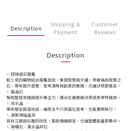
Shipping &
Customer
Description
Payment
Reviews
Description
✨ 羥磷鋁石龍龜
較少見的礦物結合龍龜造型，象徵智慧與守護。常被稱為智慧之
石，帶有提升直覺、思考清晰與創意的象徵，也讓決策更穩定。
✨ 藍晶石
幫助整理思緒與提升專注力，適合在需要做決策或思考時擺放。
✨ 茶水晶
帶來穩定與落地感，讓想法不只停留在思考，也能實際執行。
✨ 波斯瑪瑙晶洞
具有沉澱與包覆的特性，幫助情緒穩定，也讓整體能量更集中。
✨ 黑曜石／黃水晶碎石