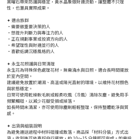
黑曜石帶來防護與穩定，黃水晶象徵財運流動，讓整體不只理
性，也兼具實際成果。
✦ 適合族群
・需要做重要決策的人
・想提升判斷力與專注力的人
・正在規劃事業或投資方向的人
・希望理性與財運並行的人
・喜歡低調沉穩風格的人
✦ 永生花照護與日常清理
永生花為特殊保色處理花材，無需澆水與日照，適合長時間擺放
於室內空間。
建議避免放置於潮濕、高溫或陽光直射的環境，以維持花材顏色
與狀態穩定。
日常可使用乾燥軟毛刷或輕柔吹風（冷風）清除灰塵，避免用手
頻繁觸碰，以減少花瓣受損或掉落。
如長時間未清潔，亦可使用除塵刷輕輕整理，保持整體乾淨與質
感。
✦ 出貨與組裝說明
為避免運送過程中材料碰撞或散落，商品採「材料分裝」方式出
貨。收到後可依喜好自行擺放，約 10～15 分鐘即可完成。如需設