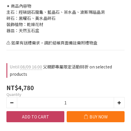
✦ 商品內容物
主石：羥磷鋁石龍龜、藍晶石、茶水晶、波斯瑪瑙晶洞
碎石：黑曜石、黃水晶碎石
裝飾植物：乾燥花材
器皿：天然玉石盆
⚠️ 如果有送禮需求，請於結帳頁面備註需附禮物盒
Until
08/09 16:00
父親節專屬限定活動88折 on selected
products
NT$4,780
Quantity
ADD TO CART
BUY NOW