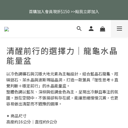
父親節活動｜指定品項任選兩件88折（礦標｜高品水晶｜客製化商
首購加入會員現折$150 >>點我立即加入
品除外）
全館消費滿$2000免運（僅限配送台灣地區）
父親節活動｜指定品項任選兩件88折（礦標｜高品水晶｜客製化商
清醒前行的選擇力｜龍龜水晶
品除外）
能量盆
以冷色調礦石與沉穩大地元素為主軸設計，結合藍晶石龍龜、羥
磷鋁石、茶水晶與波斯瑪瑙晶洞，打造一款兼具「理性思考＋直
覺判斷＋穩定前行」的水晶能量盆。
整體色調以藍灰、深棕與低調金色為主，呈現出冷靜且專注的氛
圍。放在空間中，不張揚卻有存在感，能讓思緒慢慢沉澱，也更
容易做出清楚而不猶豫的選擇。
✦ 商品尺寸
高度約16公分｜直徑約9公分