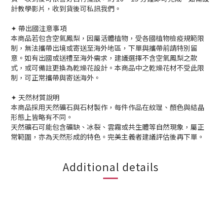
計教學影片，收到貨後可私訊我們。
✦ 帶出國注意事項
本商品若包含空氣鳳梨，因屬活體植物，受各國植物檢疫規範限
制，無法攜帶出境或寄送至海外地區，下單與攜帶前請特別留
意。如有出國或送禮至海外需求，建議選擇不含空氣鳳梨之款
式，或可備註更換為乾燥花設計。本商品中之乾燥花材不受此限
制，可正常攜帶與寄送海外。
✦ 天然材質說明
本商品採用天然礦石與石材製作，每件作品在紋理、顏色與結晶
形態上皆略有不同。
天然礦石可能包含礦缺、冰裂、雲霧或共生體等自然現象，屬正
常範圍，亦為天然形成的特色。完美主義者建議評估後再下單。
Additional details