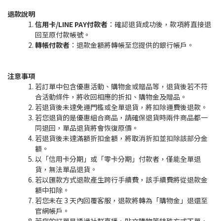
退款說明
信用卡/LINE PAY付款者
：確認退貨成功後，款項將直接退
回至原付款帳號。
轉帳付款者
：退款金額將轉帳至您提供的銀行帳戶。
注意事項
若訂單中包含優惠活動、購物金或贈品等，退貨後若不符
合活動條件，將收回相應的折扣、購物金及贈品。
若退貨後未達免運門檻或全單退貨，將扣除運費後退款。
若您退貨的是優惠組合商品，請確保退貨時兩件商品都一
同退回，單品退貨將會恢復原價。
若退貨後未達滿額折扣金額，將取消折扣並扣除該部分金
額。
以「信用卡分期」或「零卡分期」付款者，僅能全單退
貨，無法單品退貨。
若以匯款方式退款產生跨行手續費，該手續費將從退款金
額中扣除。
若您未在 3 天內回覆客服，退款將轉為「購物金」退還至
官網帳戶。