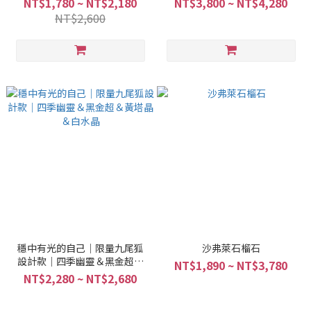
NT$1,780 ~ NT$2,180
NT$3,800 ~ NT$4,280
NT$2,600
穩中有光的自己｜限量九尾狐
沙弗萊石榴石
設計款｜四季幽靈＆黑金超＆
NT$1,890 ~ NT$3,780
黃塔晶＆白水晶
NT$2,280 ~ NT$2,680