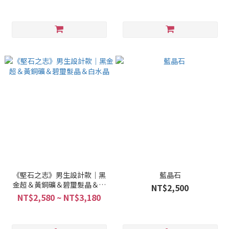
《堅石之志》男生設計款｜黑
藍晶石
金超＆黃銅礦＆碧璽髮晶＆白
NT$2,500
水晶
NT$2,580 ~ NT$3,180