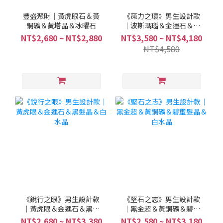
豐盛聚財｜黃虎眼石＆黃
《策力之環》男生設計款
銅礦＆黃塔晶＆冰曜石
｜波斯瑪瑙＆金運石＆黃
銅礦
NT$2,680 ~ NT$2,880
NT$3,580 ~ NT$4,180
NT$4,580
《銳行之眼》男生設計款
《堅石之志》男生設計款
｜黃虎眼＆金運石＆黑髮
｜黑金超＆黃銅礦＆碧璽
晶＆白水晶
髮晶＆白水晶
NT$2,680 ~ NT$3,380
NT$2,580 ~ NT$3,180