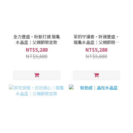
全力豐盛・財脈打通 龍龜
家的守護者・財運豐盛・
水晶盆｜父親節限定款
龍龜水晶盆｜父親節限定
款
NT$5,288
NT$5,288
NT$5,680
NT$5,680