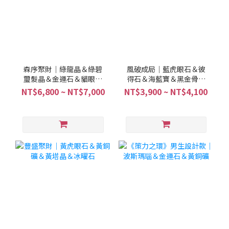
森序聚財｜綠龍晶＆綠碧
風破成局｜藍虎眼石＆彼
璽髮晶＆金運石＆貓眼綠
得石＆海藍寶＆黑金骨幹
兔毛
＆金運石＆茶水晶
NT$6,800 ~ NT$7,000
NT$3,900 ~ NT$4,100