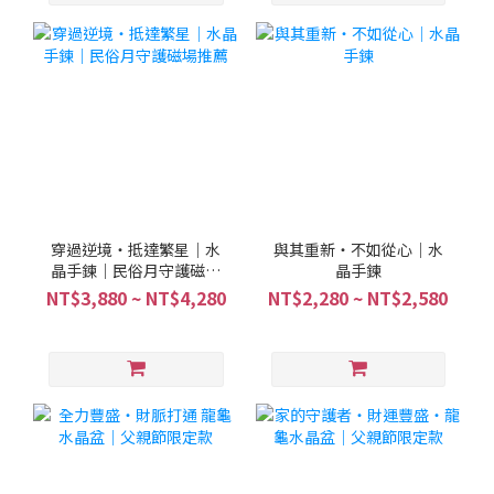
穿過逆境・抵達繁星｜水
與其重新・不如從心｜水
晶手鍊｜民俗月守護磁場
晶手鍊
推薦
NT$3,880 ~ NT$4,280
NT$2,280 ~ NT$2,580