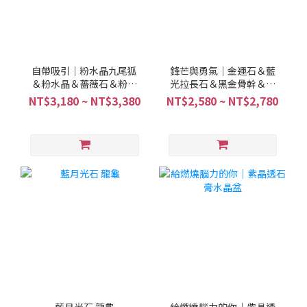
自帶吸引｜粉水晶九尾狐
鋒芒與勇氣｜金運石＆藍
＆粉水晶＆薔薇石＆粉碧
光拉長石＆黑金骨幹＆白
璽＆金草莓＆草莓晶
水晶
NT$3,180 ~ NT$3,380
NT$2,580 ~ NT$2,780