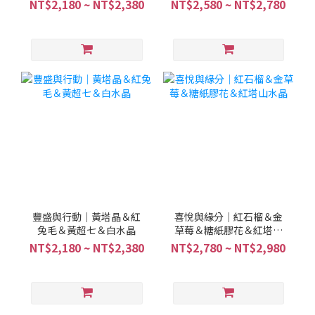
水晶＆綠碧璽髮晶
金超
NT$2,180 ~ NT$2,380
NT$2,580 ~ NT$2,780
豐盛與行動｜黃塔晶＆紅
喜悅與緣分｜紅石榴＆金
兔毛＆黃超七＆白水晶
草莓＆糖紙膠花＆紅塔山
水晶
NT$2,180 ~ NT$2,380
NT$2,780 ~ NT$2,980