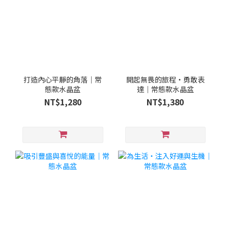
打造內心平靜的角落｜常
開起無畏的旅程・勇敢表
態款水晶盆
達｜常態款水晶盆
NT$1,280
NT$1,380