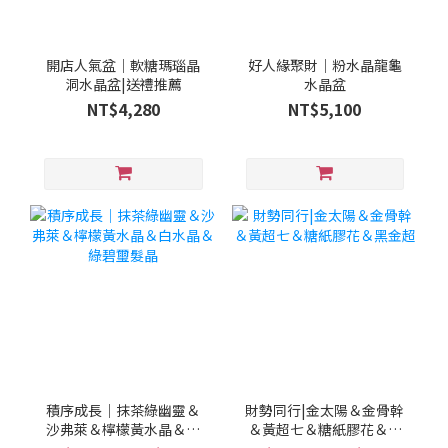
開店人氣盆｜軟糖瑪瑙晶
好人緣聚財｜粉水晶龍龜
洞水晶盆|送禮推薦
水晶盆
NT$4,280
NT$5,100
積序成長｜抹茶綠幽靈＆
財勢同行|金太陽＆金骨幹
沙弗萊＆檸檬黃水晶＆白
＆黃超七＆糖紙膠花＆黑