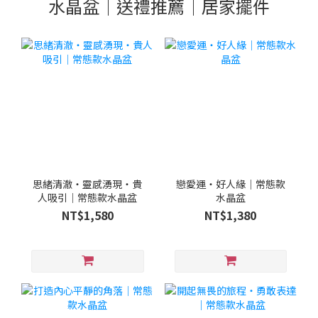
水晶盆｜送禮推薦｜居家擺件
思緒清澈・靈感湧現・貴
戀愛運・好人緣｜常態款
人吸引｜常態款水晶盆
水晶盆
NT$1,580
NT$1,380