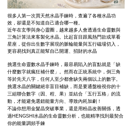
很多人第一次買天然水晶手鍊時，查遍了各種水晶功
效，卻還是不知道自己適合哪一種。
近年在玄學與身心靈圈，越來越多人會透過生命靈數與
三角計算法來客製化水晶。比起盲目跟風熱門款或單看
星座，從你出生數字展現的脈輪能量與五行磁場切入，
更容易找到真正能幫自己開運、招財的水晶
挑選生命靈數水晶手鍊時，最容易陷入的盲點就是「缺
什麼數字就瘋狂補什麼」。然而在正統系統中，倒三角
等於先天八字，任何人至少都會缺失兩個以上的數字。
挑選水晶的關鍵絕非盲目補缺，而是要通盤檢視你的十
三組聯合數字（因、程、果）並結合「五行五格」的流
動，才能避免選錯能量方向、導致內耗加劇！
不論你想用金髮晶突破事業，還是用粉晶改善關係，透
過HENGSHI水晶的生命靈數分析，也能精準找到最契合
你的能量調頻手鍊