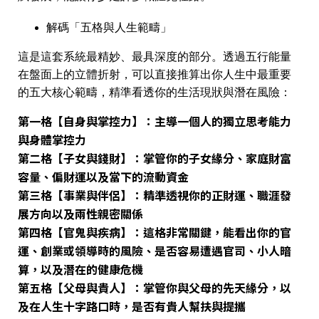
解碼「五格與人生範疇」
這是這套系統最精妙、最具深度的部分。透過五行能量
在盤面上的立體折射，可以直接推算出你人生中最重要
的
五大核心範疇
，精準看透你的生活現狀與潛在風險：
第一格【自身與掌控力】
：主導一個人的
獨立思考能力
與
身體掌控力
第二格【子女與錢財】
：掌管你的子女緣分、
家庭財富
容量
、偏財運以及當下的流動資金
第三格【事業與伴侶】
：精準透視你的
正財運
、職涯發
展方向以及
兩性親密關係
第四格【官鬼與疾病】
：這格非常關鍵，能看出你的官
運、
創業或領導時的風險
、是否容易遭遇官司、小人暗
算，以及潛在的健康危機
第五格【父母與貴人】
：掌管你與父母的先天緣分，以
及在人生十字路口時，是否有
貴人幫扶
與提攜