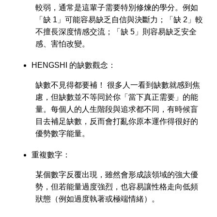
較弱，通常是這輩子需要特別修煉的學分。例如
「缺 1」可能容易缺乏自信與決斷力；「缺 2」較
不擅長深度情感交流；「缺 5」則容易缺乏安全
感、害怕改變。
HENGSHI 的缺數觀念：
缺數不見得都要補！
很多人一看到缺數就感到焦
慮，但
缺數並不等同於你「當下真正需要」的能
量
。每個人的人生階段與追求都不同，有時候盲
目去補足缺數，反而會打亂你原本運作得很好的
優勢數字能量。
重複數字：
某個數字反覆出現，雖然會形成該領域的強大優
勢，但若能量過度強烈，也容易讓性格走向低頻
狀態（例如過度執著或極端情緒）。