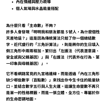
內在情緒與壓力疏導
個人氣場與水晶能量搭配
為什麼只看「主命數」不夠？
許多人會發現「明明我和朋友都是 5 號人，為什麼個性
天差地遠？」這是因為傳統算法只給了你一個總結數
字。近代盛行的「三角計算法」
，則是將你的生日填入
倒三角形中兩兩相加，繁衍出「左護法（代表潛意識、
安全感與父親基因）」與「右護法（代表外在行為、第
一印象與母親基因）」。
它不看網路常見的九宮格連線，而是透過「內在三角形
缺少哪些數字（盲點數）」來找出你今生卡住的能量缺
口，並結合數字五行與人生大運。這讓生命靈數不再只
是單一的性格標籤，而是一張立體、全方位、專屬於你
的生命密碼地圖。