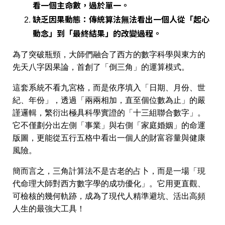
看一個主命數，過於單一。
缺乏因果動態
：傳統算法無法看出一個人從「起心
動念」到「最終結果」的改變過程。
為了突破瓶頸，大師們融合了
西方的數字科學
與
東方的
先天八字因果論
，首創了「倒三角」的運算模式。
這套系統不看九宮格，而是依序填入「日期、月份、世
紀、年份」，透過「兩兩相加，直至個位數為止」的嚴
謹邏輯，繁衍出極具科學實證的「十三組聯合數字」。
它不僅劃分出左側「事業」與右側「家庭婚姻」的命運
版圖，更能從五行五格中看出一個人的財富容量與健康
風險。
簡而言之，三角計算法不是古老的占卜，而是一場「現
代命理大師對西方數字學的成功優化」。它用更直觀、
可檢核的幾何軌跡，成為了現代人精準避坑、活出高頻
人生的最強大工具！