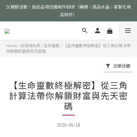
父親節活動｜指定品項任選兩件88折（礦標｜高品水晶｜客製化商
父親節活動｜指定品項任選兩件88折（礦標｜高品水晶｜客製化商
品除外）
品除外）
首購加入會員現折$150 >>點我立即加入
Home
/
部落格列表
/
生命靈數
/
【生命靈數終極解密】從三角計算法帶
你解鎖財富與先天密碼
全館消費滿$2000免運（僅限配送台灣地區）
文章分類
父親節活動｜指定品項任選兩件88折（礦標｜高品水晶｜客製化商
品除外）
【生命靈數終極解密】從三角
計算法帶你解鎖財富與先天密
碼
2026-06-18