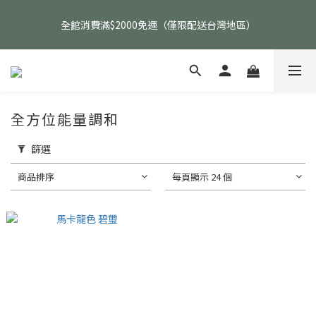
父親節活動｜指定品項任選兩件88折（礦標｜高品水晶｜客製化商
全館消費滿$2000免運（僅限配送台灣地區）
品除外）
父親節活動｜指定品項任選兩件88折（礦標｜高品水晶｜客製化商
品除外）
全方位能量調和
篩選
商品排序
每頁顯示 24 個