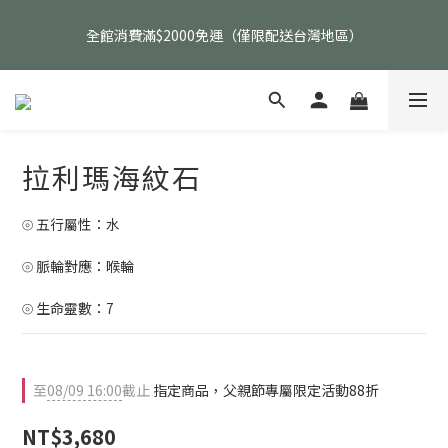
父親節活動｜指定品項任選兩件88折（礦標｜高品水晶｜客製化商
全館消費滿$2000免運（僅限配送台灣地區）
品除外）
父親節活動｜指定品項任選兩件88折（礦標｜高品水晶｜客製化商
品除外）
拉利瑪海紋石
⦾ 五行屬性：水
⦾ 脈輪對應：喉輪
⦾ 生命靈數：7
至
08/09 16:00
截止
指定商品，父親節專屬限定活動88折
NT$3,680