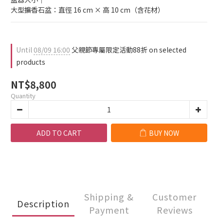
大型擴香石盆：直徑 16 cm × 高 10 cm（含花材）
Until
08/09 16:00
父親節專屬限定活動88折 on selected
products
NT$8,800
Quantity
ADD TO CART
BUY NOW
Shipping &
Customer
Description
Payment
Reviews