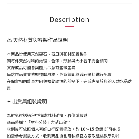
Description
⚠️ 天然材質與客製作品說明
本商品皆使用天然礦石、器皿與花材配置製作
因每件天然材料的紋理、色澤、形狀與大小皆不完全相同
實際成品可能會與圖片示意有些微差異
每盆作品皆會依照整體風格、色系氛圍與礦石選料進行配置
在保留相同能量方向與視覺調性的前提下，
完成專屬於您的天然水晶盆
景
✦ 出貨與組裝說明
為避免運送過程中造成材料碰撞、移位或散落
商品將採**「材料分裝」方式出貨**
收到後可依照個人喜好自行配置擺放，約
10～15 分鐘
即可完成
如需參考擺放方式，收到商品後也可私訊官方索取組裝教學影片