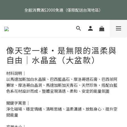
父親節活動｜指定品項任選兩件88折（礦標｜高品水晶｜客製化商
全館消費滿$2000免運（僅限配送台灣地區）
品除外）
父親節活動｜指定品項任選兩件88折（礦標｜高品水晶｜客製化商
品除外）
像天空一樣・是無限的溫柔與
自由｜水晶盆（大盆款）
材料說明｜
以馬達加斯加白水晶簇、巴西藍晶石、摩洛哥透石膏、巴西茶阿
賽球、摩洛哥白晶洞、馬達加斯加天青石、天然珍珠，搭配白藍
色系花材設計而成，整體呈現清透、柔和、安定的能量氛圍
關鍵字寓意｜
淨化磁場、穩定情緒、清晰思緒、溫柔溝通、放鬆身心、提升空
間能量
盆器大小｜