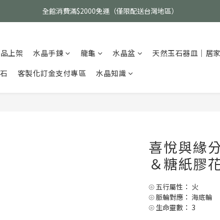
父親節活動｜指定品項任選兩件88折（礦標｜高品水晶｜客製化商品除外
全館消費滿$2000免運（僅限配送台灣地區）
父親節活動｜指定品項任選兩件88折（礦標｜高品水晶｜客製化商品除外
新品上架
水晶手鍊
龍龜
水晶盆
天然玉石器皿｜居
碎石
客製化訂金支付專區
水晶知識
喜悅與緣
＆糖紙膠
⦾ 五行屬性： 火
⦾ 脈輪對應： 海底輪
⦾ 生命靈數： 3