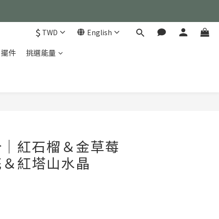
）
$
TWD
English
）
家擺件
挑選能量
BUY NOW
分｜紅石榴＆金草莓
花＆紅塔山水晶