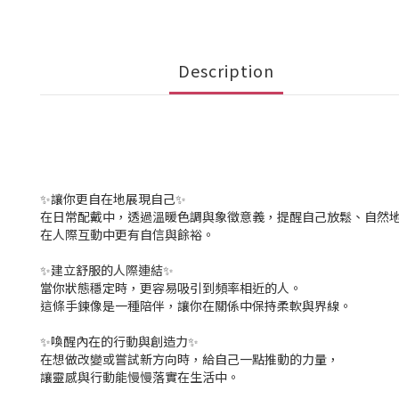
Description
✨讓你更自在地展現自己✨
在日常配戴中，透過溫暖色調與象徵意義，提醒自己放鬆、自然
在人際互動中更有自信與餘裕。
✨建立舒服的人際連結✨
當你狀態穩定時，更容易吸引到頻率相近的人。
這條手鍊像是一種陪伴，讓你在關係中保持柔軟與界線。
✨喚醒內在的行動與創造力✨
在想做改變或嘗試新方向時，給自己一點推動的力量，
讓靈感與行動能慢慢落實在生活中。