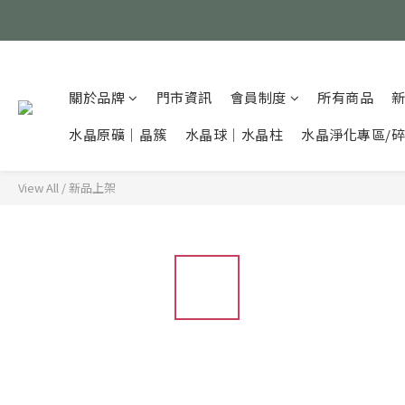
關於品牌
門市資訊
會員制度
所有商品
水晶原礦｜晶簇
水晶球｜水晶柱
水晶淨化專區/
View All
/
新品上架