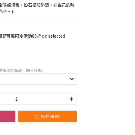
如金陽般溫暖，如石榴般熱烈，在自己的時
光芒。」
節專屬限定活動88折 on selected
在結帳備註準確手圍公分數)
BUY NOW