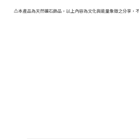
⚠️本產品為天然礦石飾品，以上內容為文化與能量象徵之分享，