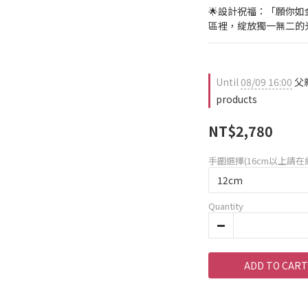
🌟設計祝福：「願你
區裡，綻放獨一無二的
Until
08/09 16:00
父親
products
NT$2,780
手圍選擇(16cm以上請
Quantity
ADD TO CART