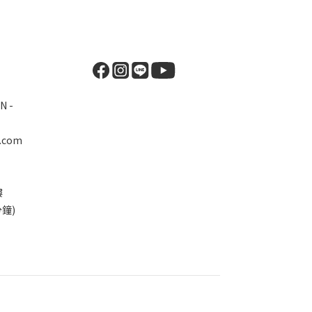
N -
.com
樓
鐘)