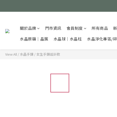
關於品牌
門市資訊
會員制度
所有商品
水晶原礦｜晶簇
水晶球｜水晶柱
水晶淨化專區/
View All
/
水晶手鍊
/
女生手鍊設計款