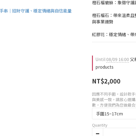
橙石榴貔貅：象徵守護
橙石榴石：帶來溫柔且
與事業運勢
紅膠花：穩定情緒、帶
Until
08/09 16:00
父親
products
NT$2,000
因應不同手圍，設計款手
與美感一致，請放心選購
數，方便我們為您做最合
Quantity