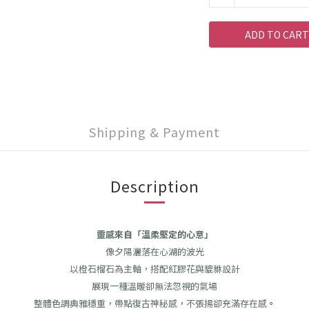
ADD TO CART
Shipping & Payment
Description
靈感來自「溫柔堅定的心意」
像夕陽灑落在心湖的波光
以橙石榴石為主軸，搭配紅膠花與貔貅設計
展現一種溫暖卻無法忽視的氣場
整體色調典雅穩重，帶點復古神秘感，不張揚卻充滿存在感
。