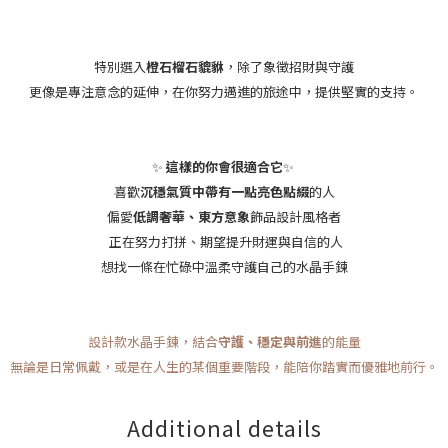
特別選入
橙石榴石貔貅
，除了象徵招財與守護
更像是專注意念的延伸，在你努力邁進的旅途中，提供堅實的支持。
✨
這樣的你會很適合它
✨
喜歡
沉穩氣質中帶有一點亮色點綴
的人
偏愛
低調奢華、東方意象
飾品設計風格者
正在努力打拼、期望提升財運與自信的人
想找一條在忙碌中溫柔守護自己的水晶手鍊
設計款水晶手鍊，結合
守護、穩定與前進
的能量
無論是日常佩戴，或是在人生的某個重要階段，能陪你踏實而優雅地前行。
Additional details