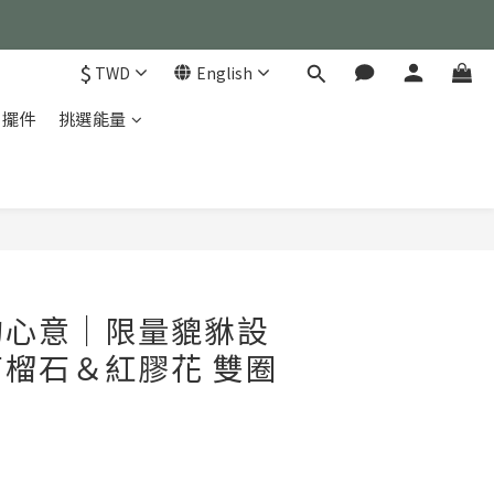
）
$
TWD
English
）
家擺件
挑選能量
BUY NOW
的心意｜限量貔貅設
榴石＆紅膠花 雙圈