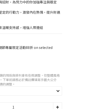
與招財，為努力中的你加強專注與穩定
堅定的行動力，激發內在熱情，提升財運
來溫暖支持感，增強人際連結
節專屬限定活動88折 on selected
鍊的隔珠與排列會有些微調整，但整體風格
。下單前請務必於備註欄填寫手圍大公分
適的調整。