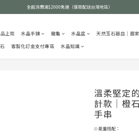
父親節活動｜指定品項任選兩件88折（礦標｜高品水晶｜客製化商品除外
全館消費滿$2000免運（僅限配送台灣地區）
父親節活動｜指定品項任選兩件88折（礦標｜高品水晶｜客製化商品除外
新品上架
水晶手鍊
龍龜
水晶盆
天然玉石器皿｜居
碎石
客製化訂金支付專區
水晶知識
溫柔堅定
計款｜橙石
手串
⦾ 能量搭配：