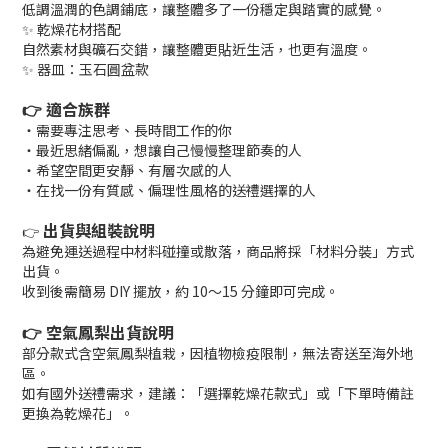
低調溫潤的色調鋪底，讓整體多了一份穩定與踏實的感覺。
✨ 乾燥花材搭配
自然素材與礦石交錯，讓整體更貼近生活，也更有溫度。
✨ 器皿：玉石圓盆款
👉 適合族群
・需要專注思考、長時間工作的你
・最近思緒偏亂，想讓自己慢慢整理節奏的人
・希望空間更安靜、有層次感的人
・在找一份有質感、偏理性風格的送禮選擇的人
出貨與組裝說明
👉
為避免運送過程中材料碰撞或散落，商品將採「材料分裝」方式
出貨。
收到後需簡易 DIY 擺放，約 10～15 分鐘即可完成。
👉 空氣鳳梨出貨說明
部分款式含空氣鳳梨植栽，因植物檢疫限制，無法寄送至海外地
區。
如有國外送禮需求，建議：「選擇乾燥花款式」或「下單時備註
更換為乾燥花」。