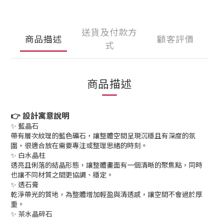
送貨及付款方
商品描述
顧客評價
式
商品描述
👉 設計寓意說明
✨ 藍晶石
帶有層次紋理的藍色礦石，讓整體空間呈現沉穩且有深度的氛
圍，很適合放在需要專注或整理思緒的時刻。
✨ 白水晶柱
透亮且俐落的結晶形態，讓整體畫面有一個清晰的聚焦點，同時
也讓不同材質之間更協調、穩定。
✨ 透石膏
乾淨帶光的質地，為整體增加輕盈與清透感，讓空間不會過於厚
重。
✨ 茶水晶碎石