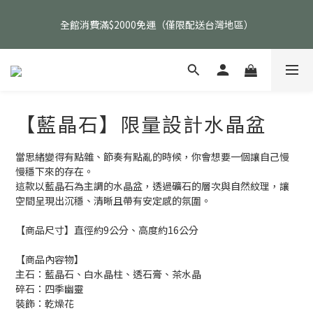
父親節活動｜指定品項任選兩件88折（礦標｜高品水晶｜客製化商
全館消費滿$2000免運（僅限配送台灣地區）
品除外）
父親節活動｜指定品項任選兩件88折（礦標｜高品水晶｜客製化商
品除外）
【藍晶石】限量設計水晶盆
當思緒變得有點雜、節奏有點亂的時候，你會想要一個讓自己慢
慢穩下來的存在。
這款以藍晶石為主調的水晶盆，透過礦石的層次與自然紋理，讓
空間呈現出沉穩、清晰且帶有安定感的氛圍。
【商品尺寸】直徑約9公分、高度約16公分
【商品內容物】
主石：藍晶石、白水晶柱、透石膏、茶水晶
碎石：四季幽靈
裝飾：乾燥花