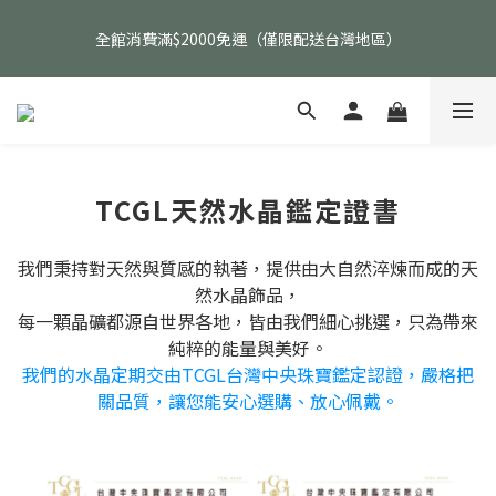
父親節活動｜指定品項任選兩件88折（礦標｜高品水晶｜客製化商
全館消費滿$2000免運（僅限配送台灣地區）
品除外）
父親節活動｜指定品項任選兩件88折（礦標｜高品水晶｜客製化商
品除外）
TCGL天然水晶鑑定證書
我們秉持對天然與質感的執著，提供由大自然淬煉而成的天
然水晶飾品，
每一顆晶礦都源自世界各地，皆由我們細心挑選，只為帶來
純粹的能量與美好。
我們的水晶定期交由TCG
L台灣中央珠寶鑑定認證，嚴格把
關品質，讓您能安心選購、放心佩戴。