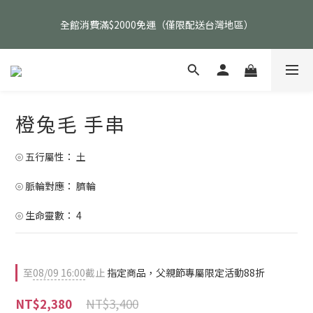
父親節活動｜指定品項任選兩件88折（礦標｜高品水晶｜客製化商
全館消費滿$2000免運（僅限配送台灣地區）
品除外）
父親節活動｜指定品項任選兩件88折（礦標｜高品水晶｜客製化商
品除外）
橙兔毛 手串
⦾ 五行屬性： 土
⦾ 脈輪對應： 臍輪
⦾ 生命靈數： 4
至
08/09 16:00
截止
指定商品，父親節專屬限定活動88折
NT$3,400
NT$2,380