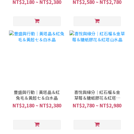
水晶＆綠碧璽髮晶
金超
NT$2,180 ~ NT$2,380
NT$2,580 ~ NT$2,780
豐盛與行動｜黃塔晶＆紅
喜悅與緣分｜紅石榴＆金
兔毛＆黃超七＆白水晶
草莓＆糖紙膠花＆紅塔山
水晶
NT$2,180 ~ NT$2,380
NT$2,780 ~ NT$2,980