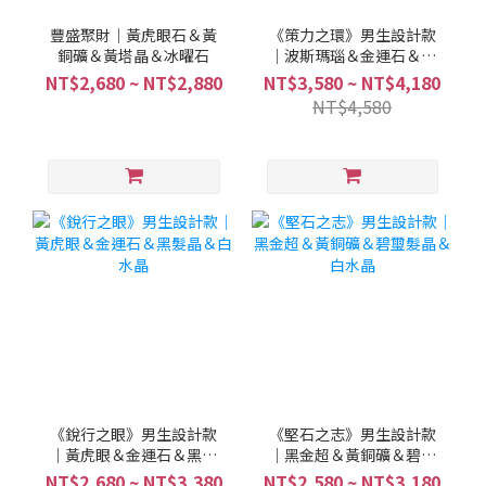
豐盛聚財｜黃虎眼石＆黃
《策力之環》男生設計款
銅礦＆黃塔晶＆冰曜石
｜波斯瑪瑙＆金運石＆黃
銅礦
NT$2,680 ~ NT$2,880
NT$3,580 ~ NT$4,180
NT$4,580
《銳行之眼》男生設計款
《堅石之志》男生設計款
｜黃虎眼＆金運石＆黑髮
｜黑金超＆黃銅礦＆碧璽
晶＆白水晶
髮晶＆白水晶
NT$2,680 ~ NT$3,380
NT$2,580 ~ NT$3,180