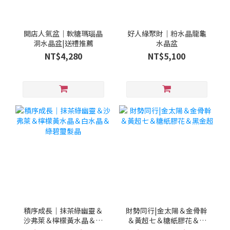
開店人氣盆｜軟糖瑪瑙晶
好人緣聚財｜粉水晶龍龜
洞水晶盆|送禮推薦
水晶盆
NT$4,280
NT$5,100
積序成長｜抹茶綠幽靈＆
財勢同行|金太陽＆金骨幹
沙弗萊＆檸檬黃水晶＆白
＆黃超七＆糖紙膠花＆黑