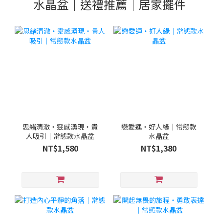
水晶盆｜送禮推薦｜居家擺件
思緒清澈・靈感湧現・貴
戀愛運・好人緣｜常態款
人吸引｜常態款水晶盆
水晶盆
NT$1,580
NT$1,380