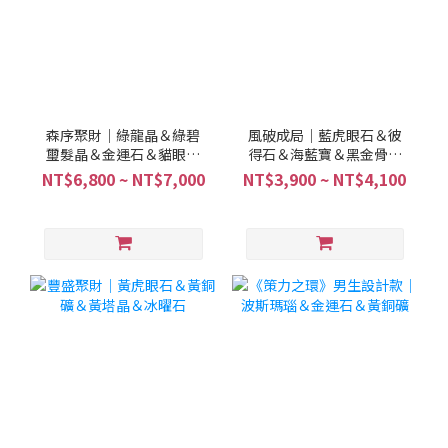
森序聚財｜綠龍晶＆綠碧
風破成局｜藍虎眼石＆彼
璽髮晶＆金運石＆貓眼綠
得石＆海藍寶＆黑金骨幹
兔毛
＆金運石＆茶水晶
NT$6,800 ~ NT$7,000
NT$3,900 ~ NT$4,100