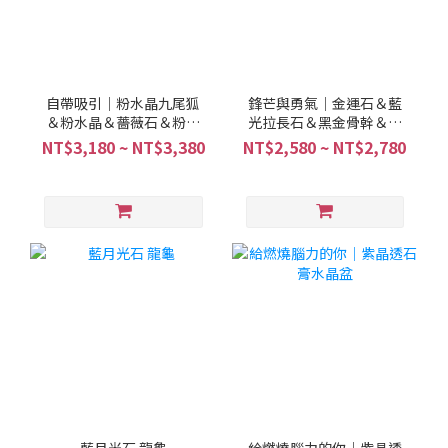
自帶吸引｜粉水晶九尾狐
鋒芒與勇氣｜金運石＆藍
＆粉水晶＆薔薇石＆粉碧
光拉長石＆黑金骨幹＆白
璽＆金草莓＆草莓晶
水晶
NT$3,180 ~ NT$3,380
NT$2,580 ~ NT$2,780