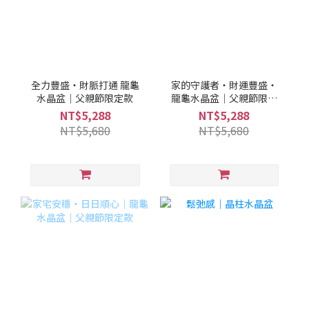
全力豐盛・財脈打通 龍龜
家的守護者・財運豐盛・
水晶盆｜父親節限定款
龍龜水晶盆｜父親節限定
款
NT$5,288
NT$5,288
NT$5,680
NT$5,680