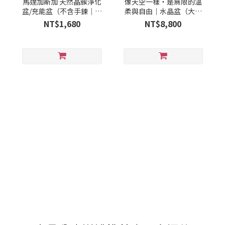
馬達加斯加 天然晶簇淨化
像天空一樣・是無限的溫
盆/充能盆（不含手鍊｜手
柔與自由｜水晶盆（大盆
鍊為示意）
款）
NT$1,680
NT$8,800