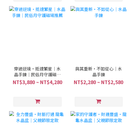
穿過逆境・抵達繁星｜水
與其重新・不如從心｜水
晶手鍊｜民俗月守護磁場
晶手鍊
推薦
NT$3,880 ~ NT$4,280
NT$2,280 ~ NT$2,580