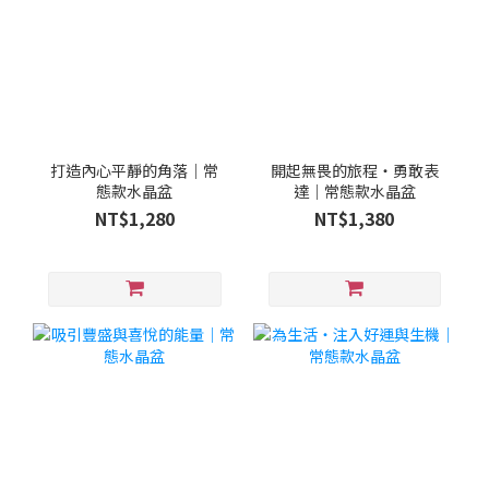
打造內心平靜的角落｜常
開起無畏的旅程・勇敢表
態款水晶盆
達｜常態款水晶盆
NT$1,280
NT$1,380