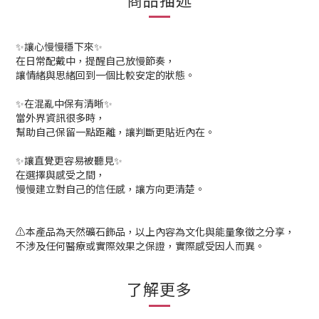
✨讓心慢慢穩下來✨
在日常配戴中，提醒自己放慢節奏，
讓情緒與思緒回到一個比較安定的狀態。
✨在混亂中保有清晰✨
當外界資訊很多時，
幫助自己保留一點距離，讓判斷更貼近內在。
✨讓直覺更容易被聽見✨
在選擇與感受之間，
慢慢建立對自己的信任感，讓方向更清楚。
⚠️本產品為天然礦石飾品，以上內容為文化與能量象徵之分享，
不涉及任何醫療或實際效果之保證，實際感受因人而異。
了解更多