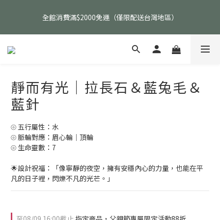
父親節活動｜指定品項任選兩件88折（礦標｜高品水晶｜客製化商
全館消費滿$2000免運（僅限配送台灣地區）
品除外）
父親節活動｜指定品項任選兩件88折（礦標｜高品水晶｜客製化商
品除外）
靜而有光｜拉長石＆藍兔毛＆
藍針
⦾ 五行屬性：水
⦾ 脈輪對應：眉心輪｜頂輪
⦾ 生命靈數：7
🌟設計祝福：「像寧靜的夜空，擁有安穩內心的力量，也能在平
凡的日子裡，閃爍不凡的光芒。」
至
08/09 16:00
截止
指定商品，父親節專屬限定活動88折