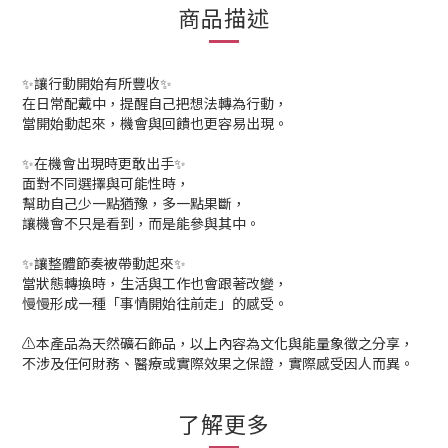
商品描述
✨讓行動開始有所豐收✨
在日常配戴中，提醒自己把想法轉為行動，
當開始動起來，機會與回饋也更容易出現。
✨在機會出現時更敢出手✨
面對不同選擇與可能性時，
幫助自己少一點猶豫，多一點果斷，
讓機會不只是看到，而是能參與其中。
✨讓整體節奏被帶動起來✨
當狀態轉換時，生活與工作也會跟著改變，
慢慢形成一種「事情開始往前走」的感受。
⚠️本產品為天然礦石飾品，以上內容為文化與能量象徵之分享，
不涉及任何財務、醫療或實際效果之保證，實際感受因人而異。
了解更多