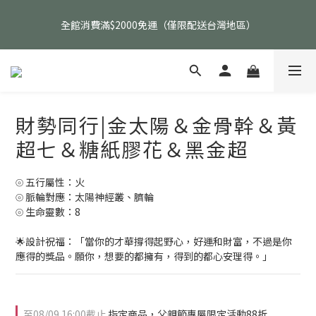
父親節活動｜指定品項任選兩件88折（礦標｜高品水晶｜客製化商
全館消費滿$2000免運（僅限配送台灣地區）
品除外）
父親節活動｜指定品項任選兩件88折（礦標｜高品水晶｜客製化商
品除外）
財勢同行|金太陽＆金骨幹＆黃
超七＆糖紙膠花＆黑金超
⦾ 五行屬性：火
⦾ 脈輪對應：太陽神經叢、臍輪
⦾ 生命靈數：8
🌟設計祝福：「當你的才華撐得起野心，好運和財富，不過是你
應得的獎品。願你，想要的都擁有，得到的都心安理得。」
至
08/09 16:00
截止
指定商品，父親節專屬限定活動88折