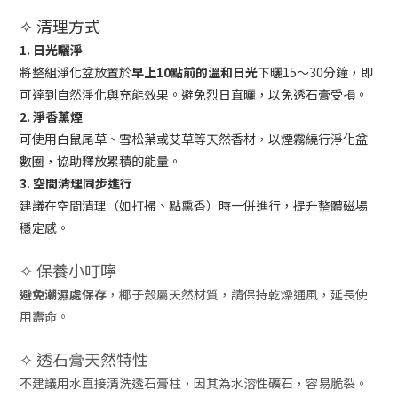
✧ 清理方式
1. 日光曬淨
將整組淨化盆放置於
早上10點前的溫和日光
下曬15～30分鐘，即
可達到自然淨化與充能效果。避免烈日直曬，以免透石膏受損。
2. 淨香薰煙
可使用白鼠尾草、雪松葉或艾草等天然香材，以煙霧繞行淨化盆
數圈，協助釋放累積的能量。
3. 空間清理同步進行
建議在空間清理（如打掃、點熏香）時一併進行，提升整體磁場
穩定感。
✧ 保養小叮嚀
避免潮濕處保存
，椰子殼屬天然材質，請保持乾燥通風，延長使
用壽命。
✧ 透石膏天然特性
不建議用水直接清洗透石膏柱，因其為水溶性礦石，容易脆裂。