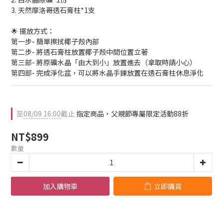
3. 天然摩洛哥透石膏柱*1支
🌟 擺放方式：
第一步- 簡單擦拭椰子殼內部
第二步- 將透石膏柱放置椰子殼中間位置立著
第三部- 將原礦水晶「由大到小」放置進去（拿取時請小心）
第四部- 完成淨化盆，可以將水晶手鍊放置在透石膏柱休息淨化
至
08/09 16:00
截止
指定商品，父親節專屬限定活動88折
NT$899
數量
加入購物車
立即購買