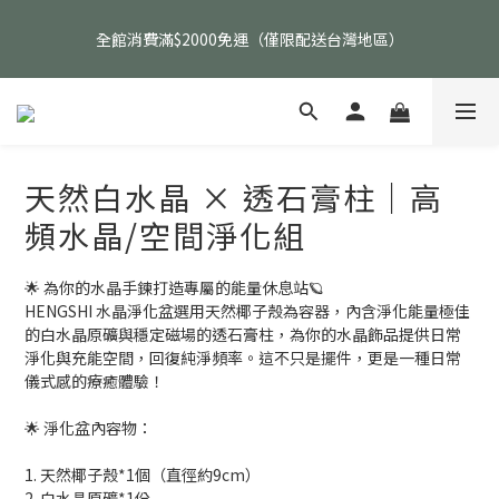
父親節活動｜指定品項任選兩件88折（礦標｜高品水晶｜客製化商
全館消費滿$2000免運（僅限配送台灣地區）
品除外）
父親節活動｜指定品項任選兩件88折（礦標｜高品水晶｜客製化商
品除外）
天然白水晶 × 透石膏柱｜高
頻水晶/空間淨化組
🌟 為你的水晶手鍊打造專屬的能量休息站🪐
HENGSHI 水晶淨化盆選用天然椰子殼為容器，內含淨化能量極佳
的白水晶原礦與穩定磁場的透石膏柱，為你的水晶飾品提供日常
淨化與充能空間，回復純淨頻率。這不只是擺件，更是一種日常
儀式感的療癒體驗！
🌟 淨化盆內容物：
1. 天然椰子殼*1個（直徑約9cm）
2. 白水晶原礦*1份