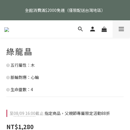
父親節活動｜指定品項任選兩件88折（礦標｜高品水晶｜客製化商
全館消費滿$2000免運（僅限配送台灣地區）
品除外）
父親節活動｜指定品項任選兩件88折（礦標｜高品水晶｜客製化商
品除外）
綠龍晶
⦾ 五行屬性：木
⦾ 脈輪對應：心輪
⦾ 生命靈數：4
至
08/09 16:00
截止
指定商品，父親節專屬限定活動88折
NT$1,280