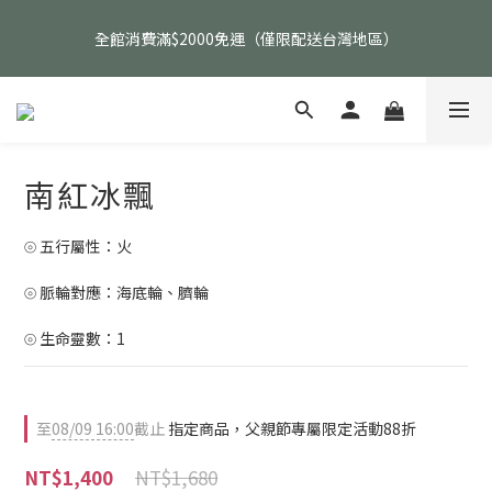
父親節活動｜指定品項任選兩件88折（礦標｜高品水晶｜客製化商
全館消費滿$2000免運（僅限配送台灣地區）
品除外）
父親節活動｜指定品項任選兩件88折（礦標｜高品水晶｜客製化商
品除外）
南紅冰飄
⦾ 五行屬性：火
⦾ 脈輪對應：海底輪、臍輪
⦾ 生命靈數：1
至
08/09 16:00
截止
指定商品，父親節專屬限定活動88折
NT$1,680
NT$1,400