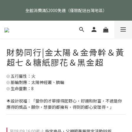
父親節活動｜指定品項任選兩件88折（礦標｜高品水晶｜客製化商
全館消費滿$2000免運（僅限配送台灣地區）
品除外）
父親節活動｜指定品項任選兩件88折（礦標｜高品水晶｜客製化商
品除外）
財勢同行|金太陽＆金骨幹＆黃
超七＆糖紙膠花＆黑金超
⦾ 五行屬性：火
⦾ 脈輪對應：太陽神經叢、臍輪
⦾ 生命靈數：8
🌟設計祝福：「當你的才華撐得起野心，好運和財富，不過是你
應得的獎品。願你，想要的都擁有，得到的都心安理得。」
至
08/09 16:00
截止
指定商品，父親節專屬限定活動88折