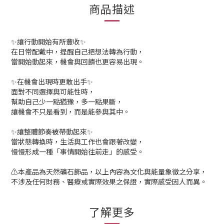
商品描述
✨讓行動開始有所豐收✨
在日常配戴中，提醒自己把想法轉為行動，
當開始動起來，機會與回饋也更容易出現。
✨在機會出現時更敢出手✨
面對不同選擇與可能性時，
幫助自己少一點猶豫，多一點果斷，
讓機會不只是看到，而是能參與其中。
✨讓整體節奏被帶動起來✨
當狀態轉換時，生活與工作也會跟著改變，
慢慢形成一種「事情開始往前走」的感受。
⚠️本產品為天然礦石飾品，以上內容為文化與能量象徵之分享，
不涉及任何財務、醫療或實際效果之保證，實際感受因人而異。
了解更多