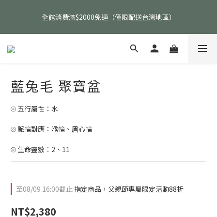
父親節活動｜指定品項任選兩件88折（礦標｜高品水晶｜客製化商
全館消費滿$2000免運（僅限配送台灣地區）
品除外）
父親節活動｜指定品項任選兩件88折（礦標｜高品水晶｜客製化商
品除外）
藍兔毛 聚寶盆
⦾ 五行屬性：水
⦾ 脈輪對應：喉輪、眉心輪
⦾ 生命靈數：2、11
至
08/09 16:00
截止
指定商品，父親節專屬限定活動88折
NT$2,380