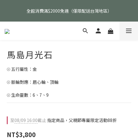
父親節活動｜指定品項任選兩件88折（礦標｜高品水晶｜客製化商
全館消費滿$2000免運（僅限配送台灣地區）
品除外）
父親節活動｜指定品項任選兩件88折（礦標｜高品水晶｜客製化商
品除外）
馬島月光石
⦾ 五行屬性：金
⦾ 脈輪對應：眉心輪、頂輪
⦾ 生命靈數：6、7、9
至
08/09 16:00
截止
指定商品，父親節專屬限定活動88折
NT$3,800