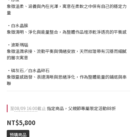
象徵溫柔、涵養與內在光澤，寓意在柔軟之中保有自己的穩定力
量
・白水晶簇
象徵清明、淨化與能量整合，為整體作品增添乾淨透亮的平衡感
・波斯瑪瑙
象徵溫潤承接、流動平衡與情緒安放，天然紋理帶有沉穩而細膩
的層次寓意
・磷灰石／白水晶碎石
象徵靈感啟發、表達清晰與思緒淨化，作為整體能量的鋪底與串
聯
至
08/09 16:00
截止
指定商品，父親節專屬限定活動88折
NT$5,800
預購商品