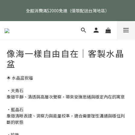
父親節活動｜指定品項任選兩件88折（礦標｜高品水晶｜客製化商
全館消費滿$2000免運（僅限配送台灣地區）
品除外）
父親節活動｜指定品項任選兩件88折（礦標｜高品水晶｜客製化商
品除外）
像海一樣自由自在｜客製水晶
盆
🌟 水晶盆祝福
・天青石
象徵平靜、清透與高層次覺察，帶來安撫思緒與穩定內在的寓意
・藍晶石
象徵清晰表達、洞察力與能量校準，適合需要理性溝通與穩住判
斷的狀態
・珍珠